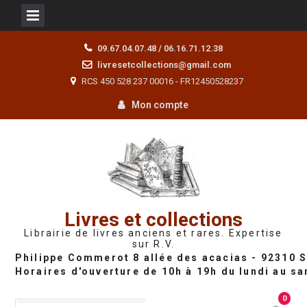
Skip
09.67.04.07.48 / 06.16.71.12.38
to
livresetcollections@gmail.com
content
RCS 450 528 237 00016 - FR12450528237
Mon compte
Livres et collections
Librairie de livres anciens et rares. Expertise
sur R.V.
0