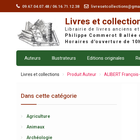
Skip
09.67.04.07.48 / 06.16.71.12.38
livresetcollections@gma
to
Livres et collectio
content
Librairie de livres anciens et
Auteurs
Illustrateurs
Editions originales
Re
Livres et collections
Produit Auteur
ALIBERT François
Dans cette catégorie
Agriculture
Animaux
Archéologie