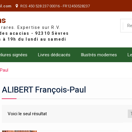
il.com
RCS 450 528 237 00016 - FR12450528237
ns
 rares. Expertise sur R.V.
liures signées
Livres dédicacés
Illustrés modernes
Le
-Paul
ALIBERT François-Paul
Voici le seul résultat