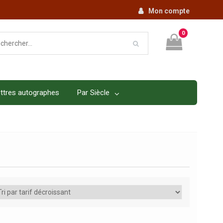
Mon compte
0
ttres autographes
Par Siècle