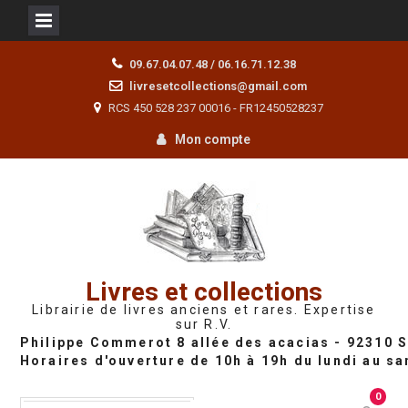
Skip
09.67.04.07.48 / 06.16.71.12.38
to
livresetcollections@gmail.com
content
RCS 450 528 237 00016 - FR12450528237
Mon compte
Livres et collections
Librairie de livres anciens et rares. Expertise
sur R.V.
0