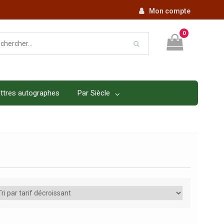
Mon compte
0
ttres autographes
Par Siècle