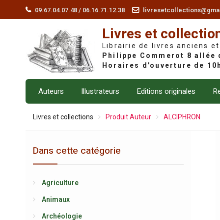
Skip
09.67.04.07.48 / 06.16.71.12.38
livresetcollections@gma
to
Livres et collectio
content
Librairie de livres anciens et
Auteurs
Illustrateurs
Editions originales
Re
Livres et collections
Produit Auteur
ALCIPHRON
Dans cette catégorie
Agriculture
Animaux
Archéologie