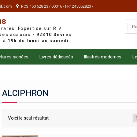
il.com
RCS 450 528 237 00016 - FR12450528237
ns
 rares. Expertise sur R.V.
liures signées
Livres dédicacés
Illustrés modernes
Le
ALCIPHRON
Voici le seul résultat