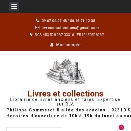
Skip
09.67.04.07.48 / 06.16.71.12.38
to
livresetcollections@gmail.com
content
RCS 450 528 237 00016 - FR12450528237
Mon compte
Livres et collections
Librairie de livres anciens et rares. Expertise
sur R.V.
0