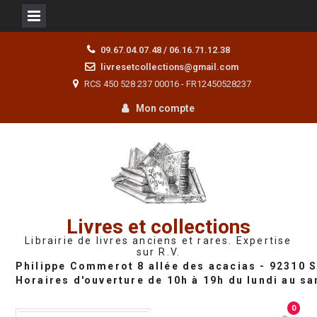
Skip
09.67.04.07.48 / 06.16.71.12.38
to
livresetcollections@gmail.com
content
RCS 450 528 237 00016 - FR12450528237
Mon compte
Livres et collections
Librairie de livres anciens et rares. Expertise
sur R.V.
0