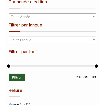
Par année d’édition
Toute Année
Filtrer par langue
Toute Langue
Filtrer par tarif
Prix
Prix
Filtrer
Prix :
30€
—
40€
min
max
Reliure
Reliure fine
(1)