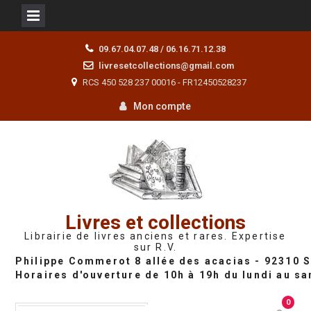
Skip
09.67.04.07.48 / 06.16.71.12.38
to
livresetcollections@gmail.com
content
RCS 450 528 237 00016 - FR12450528237
Mon compte
Livres et collections
Librairie de livres anciens et rares. Expertise
sur R.V.
0