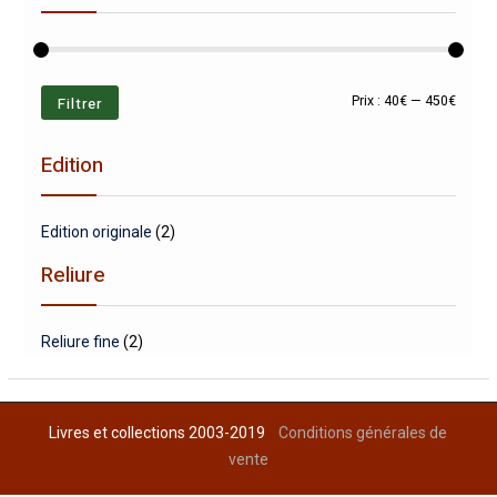
Prix
Prix
Filtrer
Prix :
40€
—
450€
min
max
Edition
Edition originale
(2)
Reliure
Reliure fine
(2)
Livres et collections 2003-2019
Conditions générales de
vente