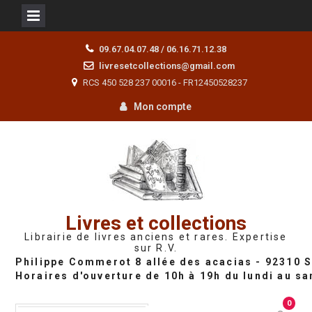
Skip
09.67.04.07.48 / 06.16.71.12.38
to
livresetcollections@gmail.com
content
RCS 450 528 237 00016 - FR12450528237
Mon compte
Livres et collections
Librairie de livres anciens et rares. Expertise
sur R.V.
0