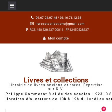
Skip
09.67.04.07.48 / 06.16.71.12.38
to
livresetcollections@gmail.com
content
RCS 450 528 237 00016 - FR12450528237
Mon compte
Livres et collections
Librairie de livres anciens et rares. Expertise
sur R.V.
0