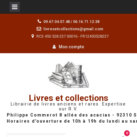
Skip
09.67.04.07.48 / 06.16.71.12.38
to
livresetcollections@gmail.com
content
RCS 450 528 237 00016 - FR12450528237
Mon compte
Livres et collections
Librairie de livres anciens et rares. Expertise
sur R.V.
0