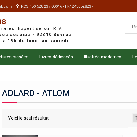
il.com
RCS 450 528 237 00016 - FR12450528237
ns
 rares. Expertise sur R.V.
liures signées
Livres dédicacés
Illustrés modernes
Le
ADLARD - ATLOM
Voici le seul résultat