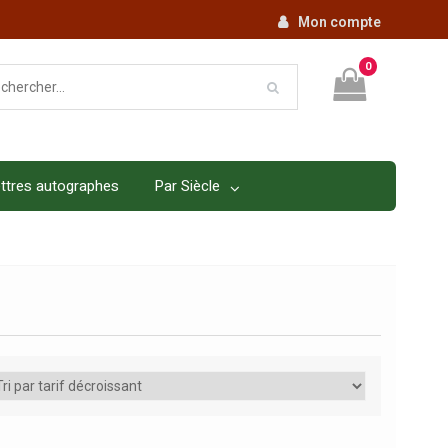
Mon compte
0
ttres autographes
Par Siècle