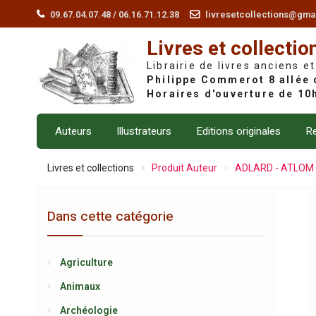
Skip
09.67.04.07.48 / 06.16.71.12.38
livresetcollections@gma
to
Livres et collectio
content
Librairie de livres anciens et
Auteurs
Illustrateurs
Editions originales
Re
Livres et collections
Produit Auteur
ADLARD - ATLOM
Dans cette catégorie
Agriculture
Animaux
Archéologie