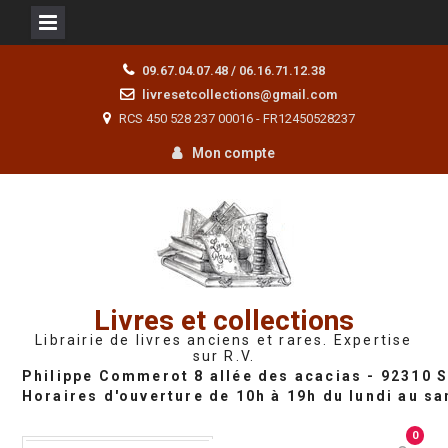
Skip
09.67.04.07.48 / 06.16.71.12.38
to
livresetcollections@gmail.com
content
RCS 450 528 237 00016 - FR12450528237
Mon compte
Livres et collections
Librairie de livres anciens et rares. Expertise
sur R.V.
0