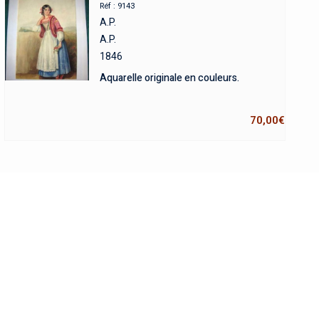
Réf : 9143
A.P.
A.P.
1846
Aquarelle originale en couleurs.
70,00
€