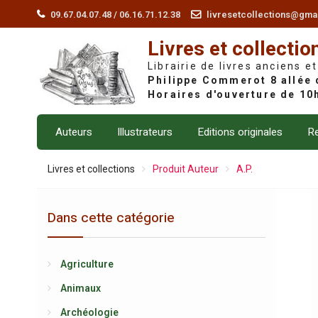
Skip
09.67.04.07.48 / 06.16.71.12.38
livresetcollections@gma
to
Livres et collectio
content
Librairie de livres anciens et
Auteurs
Illustrateurs
Editions originales
Re
Livres et collections
Produit Auteur
A.P.
Dans cette catégorie
Agriculture
Animaux
Archéologie