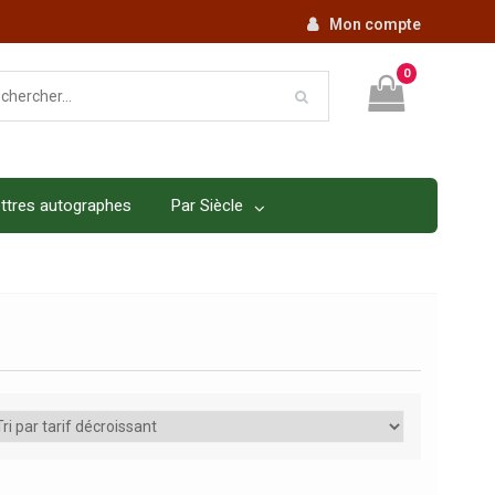
Mon compte
0
ttres autographes
Par Siècle