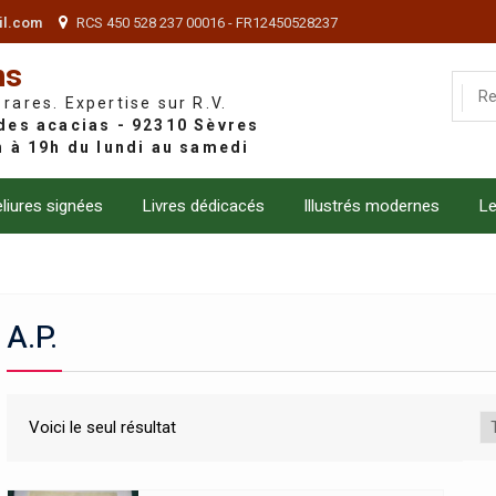
il.com
RCS 450 528 237 00016 - FR12450528237
ns
 rares. Expertise sur R.V.
liures signées
Livres dédicacés
Illustrés modernes
Le
A.P.
Voici le seul résultat