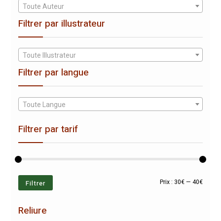
Toute Auteur
Filtrer par illustrateur
Toute Illustrateur
Filtrer par langue
Toute Langue
Filtrer par tarif
Prix
Prix
Filtrer
Prix :
30€
—
40€
min
max
Reliure