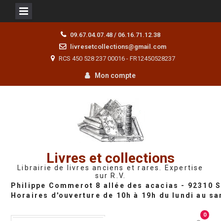
Skip
09.67.04.07.48 / 06.16.71.12.38
to
livresetcollections@gmail.com
content
RCS 450 528 237 00016 - FR12450528237
Mon compte
Livres et collections
Librairie de livres anciens et rares. Expertise
sur R.V.
0