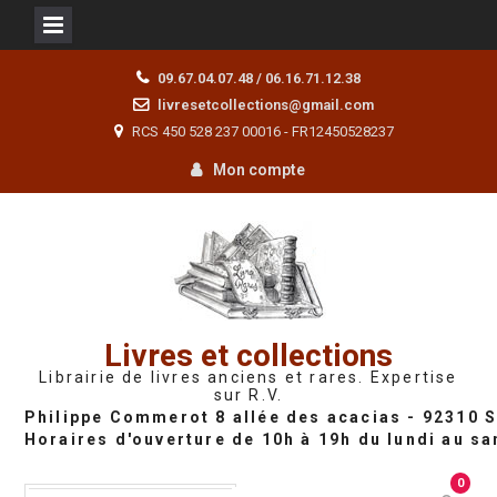
Skip
09.67.04.07.48 / 06.16.71.12.38
to
livresetcollections@gmail.com
content
RCS 450 528 237 00016 - FR12450528237
Mon compte
Livres et collections
Librairie de livres anciens et rares. Expertise
sur R.V.
0