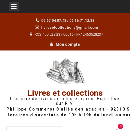
Skip
09.67.04.07.48 / 06.16.71.12.38
to
livresetcollections@gmail.com
content
RCS 450 528 237 00016 - FR12450528237
Mon compte
Livres et collections
Librairie de livres anciens et rares. Expertise
sur R.V.
0