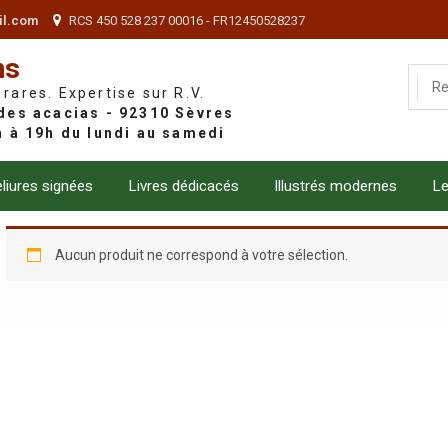
il.com
RCS 450 528 237 00016 - FR12450528237
ns
 rares. Expertise sur R.V.
liures signées
Livres dédicacés
Illustrés modernes
Le
Aucun produit ne correspond à votre sélection.