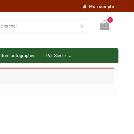
Mon compte
0
ttres autographes
Par Siècle