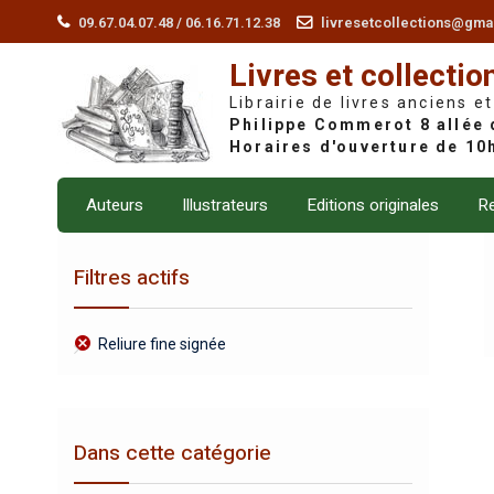
Skip
09.67.04.07.48 / 06.16.71.12.38
livresetcollections@gma
to
Livres et collectio
content
Librairie de livres anciens et
Auteurs
Illustrateurs
Editions originales
Re
Filtres actifs
Reliure fine signée
Dans cette catégorie