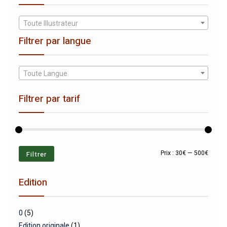
Toute Illustrateur
Filtrer par langue
Toute Langue
Filtrer par tarif
Prix
Prix
Filtrer
Prix :
30€
—
500€
min
max
Edition
0
(5)
Edition originale
(1)