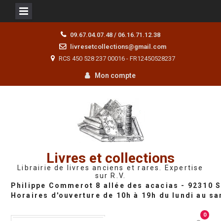
Skip
09.67.04.07.48 / 06.16.71.12.38
to
livresetcollections@gmail.com
content
RCS 450 528 237 00016 - FR12450528237
Mon compte
Livres et collections
Librairie de livres anciens et rares. Expertise
sur R.V.
0