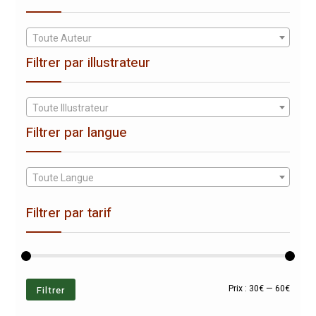
Toute Auteur
Filtrer par illustrateur
Toute Illustrateur
Filtrer par langue
Toute Langue
Filtrer par tarif
Prix
Prix
Filtrer
Prix :
30€
—
60€
min
max