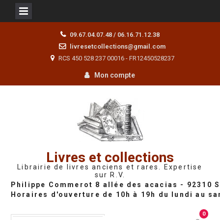
Skip
09.67.04.07.48 / 06.16.71.12.38
to
livresetcollections@gmail.com
content
RCS 450 528 237 00016 - FR12450528237
Mon compte
Livres et collections
Librairie de livres anciens et rares. Expertise
sur R.V.
0