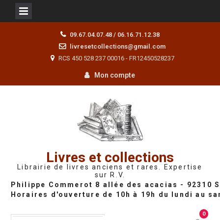
Skip
09.67.04.07.48 / 06.16.71.12.38
to
livresetcollections@gmail.com
content
RCS 450 528 237 00016 - FR12450528237
Mon compte
Livres et collections
Librairie de livres anciens et rares. Expertise
sur R.V.
0