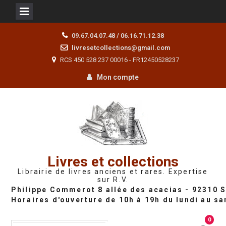
Skip
09.67.04.07.48 / 06.16.71.12.38
to
livresetcollections@gmail.com
content
RCS 450 528 237 00016 - FR12450528237
Mon compte
Livres et collections
Librairie de livres anciens et rares. Expertise
sur R.V.
0