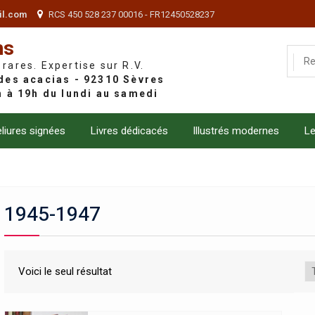
il.com
RCS 450 528 237 00016 - FR12450528237
ns
 rares. Expertise sur R.V.
liures signées
Livres dédicacés
Illustrés modernes
Le
1945-1947
Voici le seul résultat