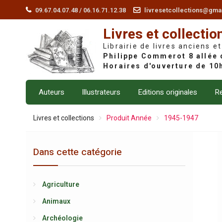
Skip
09.67.04.07.48 / 06.16.71.12.38
livresetcollections@gma
to
Livres et collectio
content
Librairie de livres anciens et
Auteurs
Illustrateurs
Editions originales
Re
Livres et collections
Produit Année
1945-1947
Dans cette catégorie
Agriculture
Animaux
Archéologie