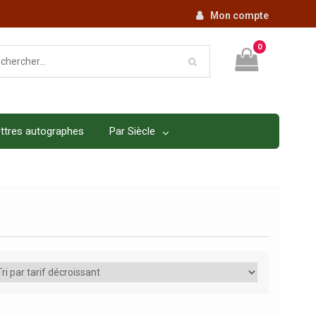
Mon compte
0
ttres autographes
Par Siècle