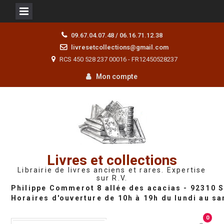
Skip
09.67.04.07.48 / 06.16.71.12.38
to
livresetcollections@gmail.com
content
RCS 450 528 237 00016 - FR12450528237
Mon compte
Livres et collections
Librairie de livres anciens et rares. Expertise
sur R.V.
0