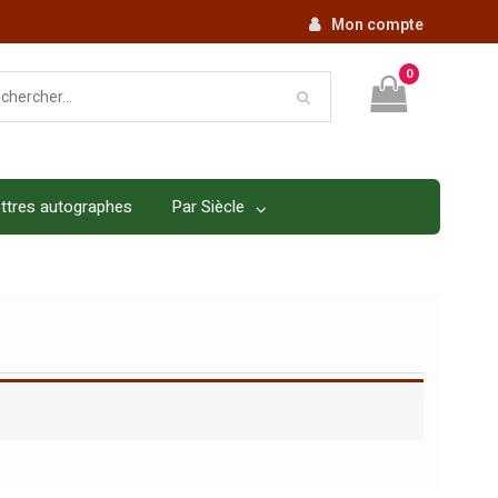
Mon compte
0
ttres autographes
Par Siècle