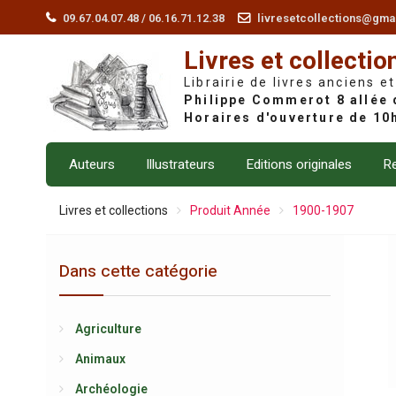
Skip
09.67.04.07.48 / 06.16.71.12.38
livresetcollections@gma
to
Livres et collectio
content
Librairie de livres anciens et
Auteurs
Illustrateurs
Editions originales
Re
Livres et collections
Produit Année
1900-1907
Dans cette catégorie
Agriculture
Animaux
Archéologie