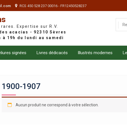
il.com
RCS 450 528 237 00016 - FR12450528237
ns
 rares. Expertise sur R.V.
liures signées
Livres dédicacés
Illustrés modernes
Le
1900-1907
Aucun produit ne correspond à votre sélection.