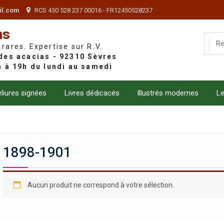
il.com
RCS 450 528 237 00016 - FR12450528237
ns
 rares. Expertise sur R.V.
liures signées
Livres dédicacés
Illustrés modernes
Le
1898-1901
Aucun produit ne correspond à votre sélection.