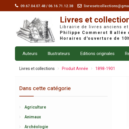
Skip
09.67.04.07.48 / 06.16.71.12.38
livresetcollections@gma
to
Livres et collectio
content
Librairie de livres anciens et
Auteurs
Illustrateurs
Editions originales
Re
Livres et collections
Produit Année
1898-1901
Dans cette catégorie
Agriculture
Animaux
Archéologie