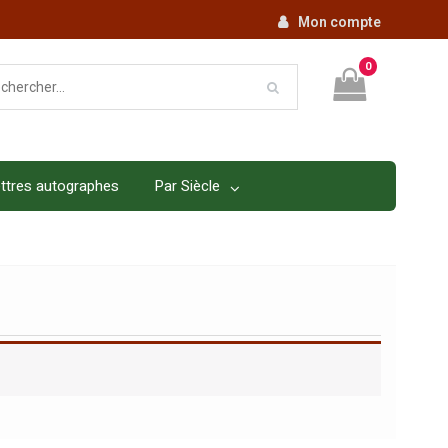
Mon compte
0
ttres autographes
Par Siècle