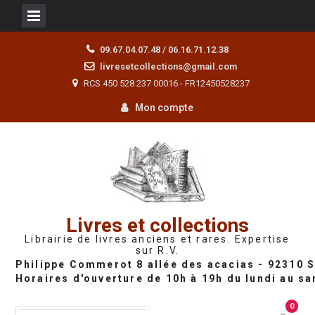
Skip
09.67.04.07.48 / 06.16.71.12.38
to
livresetcollections@gmail.com
content
RCS 450 528 237 00016 - FR12450528237
Mon compte
Livres et collections
Librairie de livres anciens et rares. Expertise
sur R.V.
0