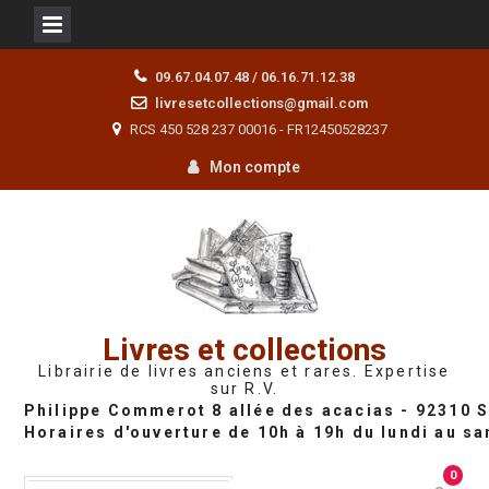
Skip
09.67.04.07.48 / 06.16.71.12.38
to
livresetcollections@gmail.com
content
RCS 450 528 237 00016 - FR12450528237
Mon compte
Livres et collections
Librairie de livres anciens et rares. Expertise
sur R.V.
0