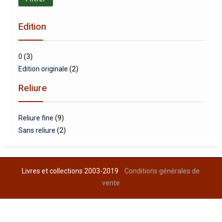
min
max
Edition
0
(3)
Edition originale
(2)
Reliure
Reliure fine
(9)
Sans reliure
(2)
Livres et collections 2003-2019
Conditions générales de
vente