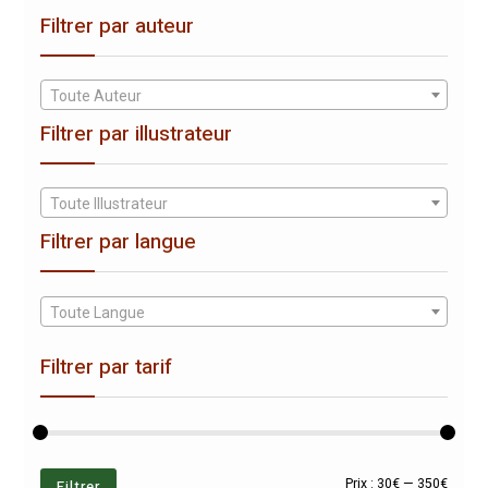
Filtrer par auteur
Toute Auteur
Filtrer par illustrateur
Toute Illustrateur
Filtrer par langue
Toute Langue
Filtrer par tarif
Prix
Prix
Filtrer
Prix :
30€
—
350€