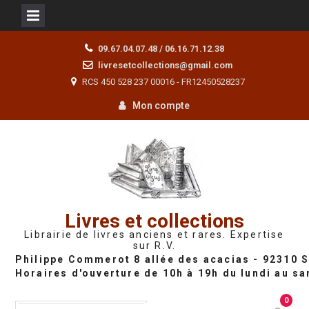
Skip
09.67.04.07.48 / 06.16.71.12.38
to
livresetcollections@gmail.com
content
RCS 450 528 237 00016 - FR12450528237
Mon compte
Livres et collections
Librairie de livres anciens et rares. Expertise
sur R.V.
0