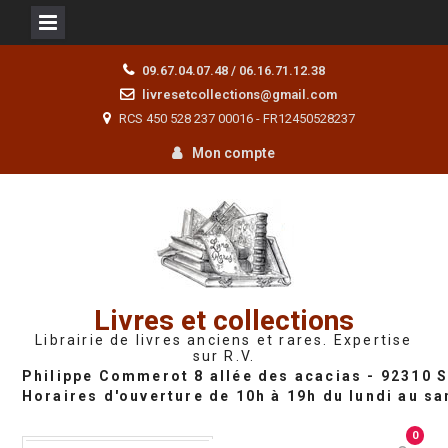
Skip
09.67.04.07.48 / 06.16.71.12.38
to
livresetcollections@gmail.com
content
RCS 450 528 237 00016 - FR12450528237
Mon compte
Livres et collections
Librairie de livres anciens et rares. Expertise
sur R.V.
0