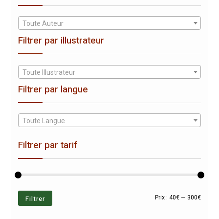
Toute Auteur
Filtrer par illustrateur
Toute Illustrateur
Filtrer par langue
Toute Langue
Filtrer par tarif
Prix
Prix
Filtrer
Prix :
40€
—
300€
min
max