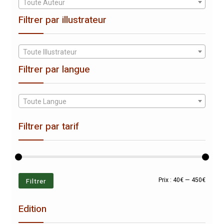
Toute Auteur
Filtrer par illustrateur
Toute Illustrateur
Filtrer par langue
Toute Langue
Filtrer par tarif
Prix
Prix
Filtrer
Prix :
40€
—
450€
min
max
Edition