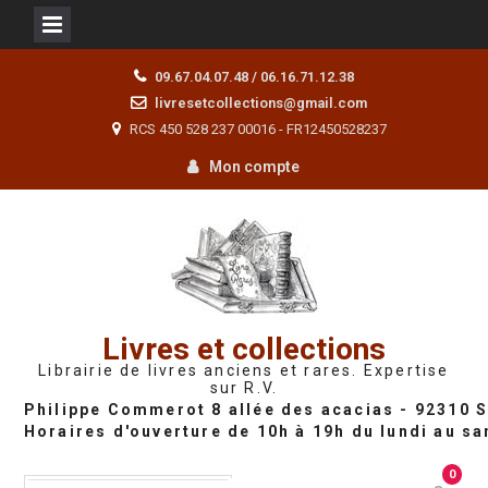
Skip
09.67.04.07.48 / 06.16.71.12.38
to
livresetcollections@gmail.com
content
RCS 450 528 237 00016 - FR12450528237
Mon compte
Livres et collections
Librairie de livres anciens et rares. Expertise
sur R.V.
0