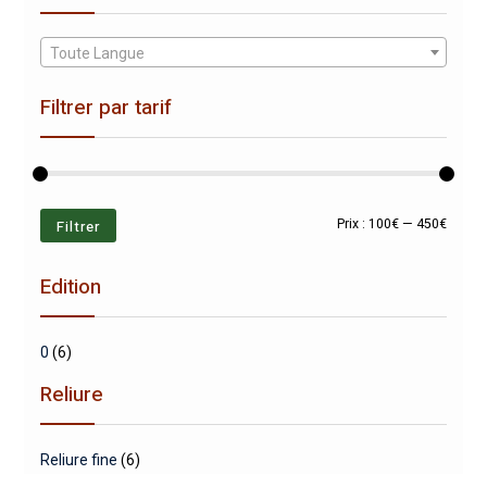
Toute Langue
Filtrer par tarif
Prix
Prix
Filtrer
Prix :
100€
—
450€
min
max
Edition
0
(6)
Reliure
Reliure fine
(6)