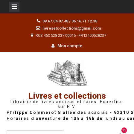
Skip
09.67.04.07.48 / 06.16.71.12.38
to
livresetcollections@gmail.com
content
RCS 450 528 237 00016 - FR12450528237
Mon compte
Livres et collections
Librairie de livres anciens et rares. Expertise
sur R.V.
0