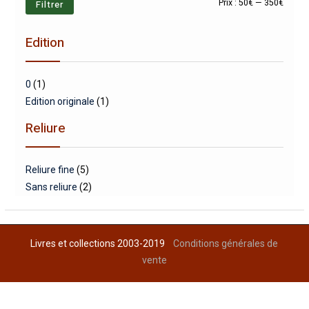
Prix
Prix
Filtrer
Prix :
50€
—
350€
min
max
Edition
0
(1)
Edition originale
(1)
Reliure
Reliure fine
(5)
Sans reliure
(2)
Livres et collections 2003-2019
Conditions générales de
vente