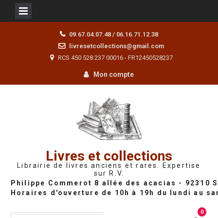
Skip
09.67.04.07.48 / 06.16.71.12.38
to
livresetcollections@gmail.com
content
RCS 450 528 237 00016 - FR12450528237
Mon compte
Livres et collections
Librairie de livres anciens et rares. Expertise
sur R.V.
0