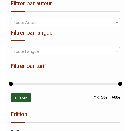
Filtrer par auteur
Toute Auteur
Filtrer par langue
Toute Langue
Filtrer par tarif
Prix
Prix
Filtrer
Prix :
50€
—
600€
min
max
Edition