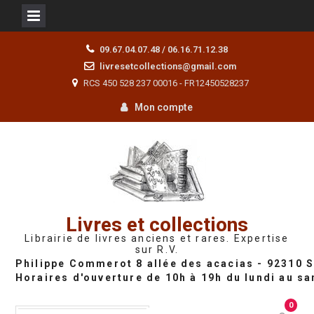
Skip
09.67.04.07.48 / 06.16.71.12.38
to
livresetcollections@gmail.com
content
RCS 450 528 237 00016 - FR12450528237
Mon compte
Livres et collections
Librairie de livres anciens et rares. Expertise
sur R.V.
0