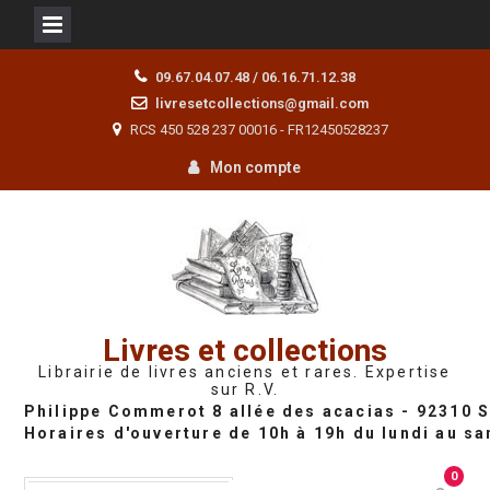
Skip
09.67.04.07.48 / 06.16.71.12.38
to
livresetcollections@gmail.com
content
RCS 450 528 237 00016 - FR12450528237
Mon compte
Livres et collections
Librairie de livres anciens et rares. Expertise
sur R.V.
0