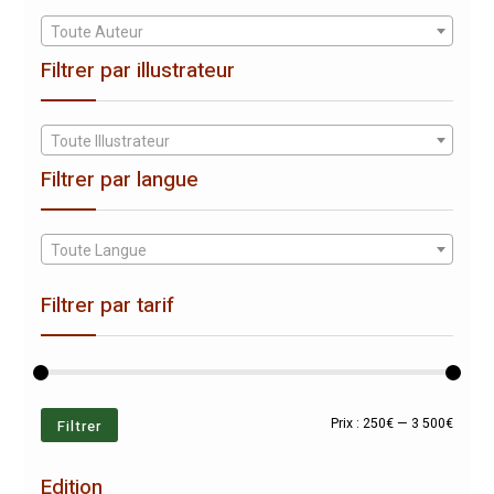
Toute Auteur
Filtrer par illustrateur
Toute Illustrateur
Filtrer par langue
Toute Langue
Filtrer par tarif
Prix
Prix
Filtrer
Prix :
250€
—
3 500€
min
max
Edition