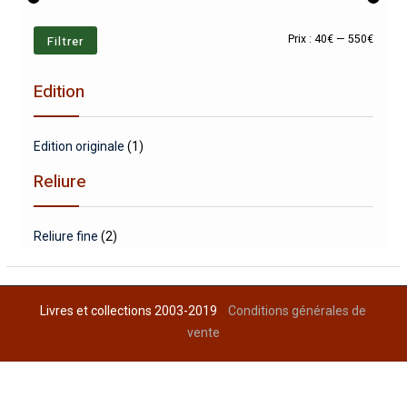
Prix
Prix
Filtrer
Prix :
40€
—
550€
min
max
Edition
Edition originale
(1)
Reliure
Reliure fine
(2)
Livres et collections 2003-2019
Conditions générales de
vente