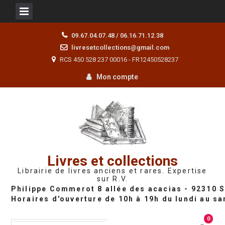
Skip
09.67.04.07.48 / 06.16.71.12.38
to
livresetcollections@gmail.com
content
RCS 450 528 237 00016 - FR12450528237
Mon compte
Livres et collections
Librairie de livres anciens et rares. Expertise
sur R.V.
0