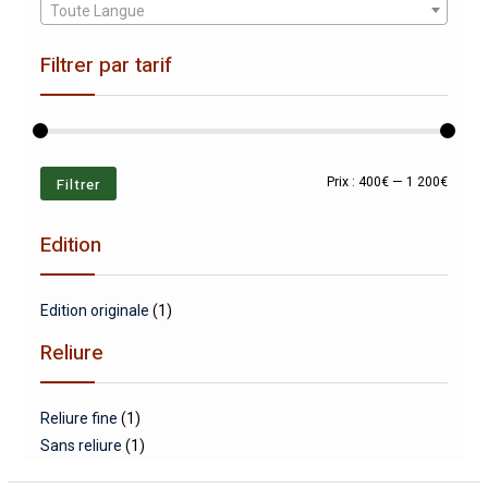
Toute Langue
Filtrer par tarif
Prix
Prix
Filtrer
Prix :
400€
—
1 200€
min
max
Edition
Edition originale
(1)
Reliure
Reliure fine
(1)
Sans reliure
(1)