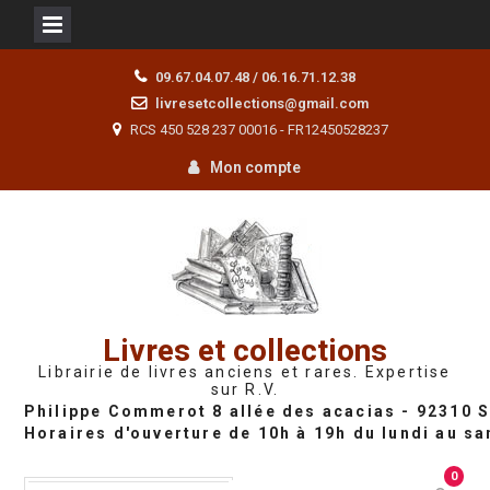
Skip
09.67.04.07.48 / 06.16.71.12.38
to
livresetcollections@gmail.com
content
RCS 450 528 237 00016 - FR12450528237
Mon compte
Livres et collections
Librairie de livres anciens et rares. Expertise
sur R.V.
0