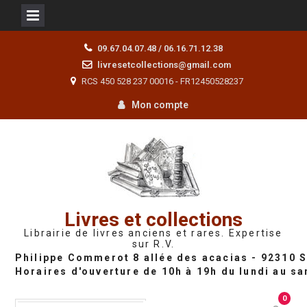
Skip
09.67.04.07.48 / 06.16.71.12.38
to
livresetcollections@gmail.com
content
RCS 450 528 237 00016 - FR12450528237
Mon compte
Livres et collections
Librairie de livres anciens et rares. Expertise
sur R.V.
0