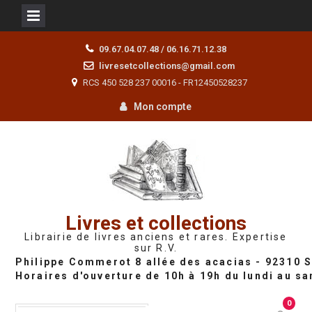
Skip
09.67.04.07.48 / 06.16.71.12.38
to
livresetcollections@gmail.com
content
RCS 450 528 237 00016 - FR12450528237
Mon compte
Livres et collections
Librairie de livres anciens et rares. Expertise
sur R.V.
0