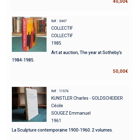
40,00
€
Réf : 5447
COLLECTIF
COLLECTIF
1985
Art at auction, The year at Sotheby’s
1984-1985.
50,00
€
Réf : 11576
KUNSTLER Charles - GOLDSCHEIDER
Cécile
SOUGEZ Emmanuel
1961
La Sculpture contemporaine 1900-1960. 2 volumes.