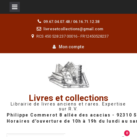
Skip
09.67.04.07.48 / 06.16.71.12.38
to
livresetcollections@gmail.com
content
RCS 450 528 237 00016 - FR12450528237
Mon compte
Livres et collections
Librairie de livres anciens et rares. Expertise
sur R.V.
0