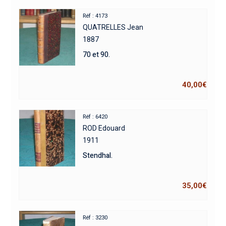
Réf : 4173
QUATRELLES Jean
1887
70 et 90.
40,00
€
Réf : 6420
ROD Edouard
1911
Stendhal.
35,00
€
Réf : 3230