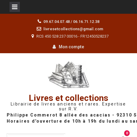
Skip
09.67.04.07.48 / 06.16.71.12.38
to
livresetcollections@gmail.com
content
RCS 450 528 237 00016 - FR12450528237
Mon compte
Livres et collections
Librairie de livres anciens et rares. Expertise
sur R.V.
0