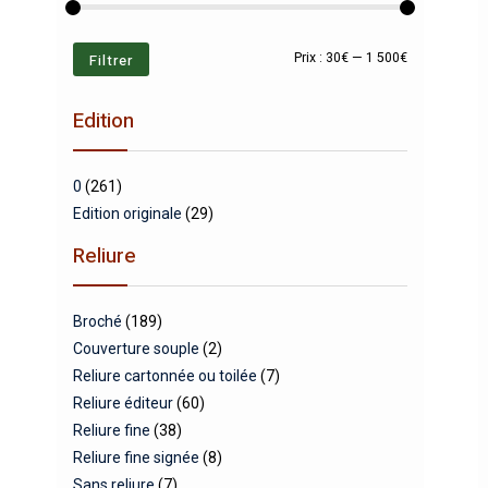
Prix
Prix
Filtrer
Prix :
30€
—
1 500€
min
max
Edition
0
(261)
Edition originale
(29)
Reliure
Broché
(189)
Couverture souple
(2)
Reliure cartonnée ou toilée
(7)
Reliure éditeur
(60)
Reliure fine
(38)
Reliure fine signée
(8)
Sans reliure
(7)