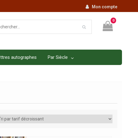
Mon compte
0
ttres autographes
Par Siècle