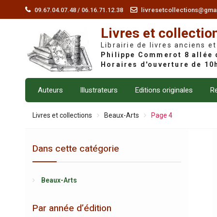
Skip
09.67.04.07.48 / 06.16.71.12.38
livresetcollections@gma
to
Livres et collectio
content
Librairie de livres anciens et
Auteurs
Illustrateurs
Editions originales
Re
Livres et collections
Beaux-Arts
Page 4
Dans cette catégorie
Beaux-Arts
Par année d’édition