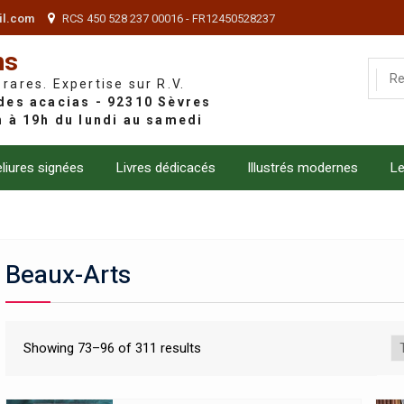
il.com
RCS 450 528 237 00016 - FR12450528237
ns
 rares. Expertise sur R.V.
liures signées
Livres dédicacés
Illustrés modernes
Le
Beaux-Arts
Showing 73–96 of 311 results