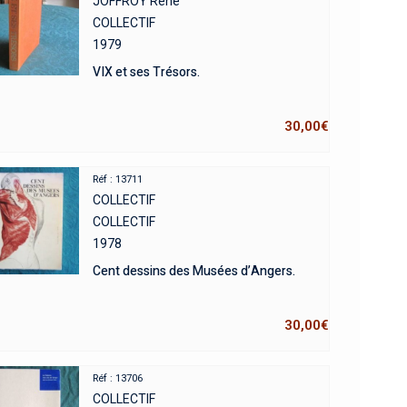
JOFFROY René
COLLECTIF
1979
VIX et ses Trésors.
30,00
€
Réf : 13711
COLLECTIF
COLLECTIF
1978
Cent dessins des Musées d’Angers.
30,00
€
Réf : 13706
COLLECTIF