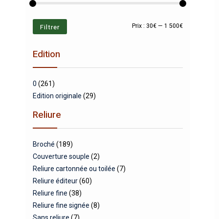
Prix
Prix
Filtrer
Prix :
30€
—
1 500€
min
max
Edition
0
(261)
Edition originale
(29)
Reliure
Broché
(189)
Couverture souple
(2)
Reliure cartonnée ou toilée
(7)
Reliure éditeur
(60)
Reliure fine
(38)
Reliure fine signée
(8)
Sans reliure
(7)