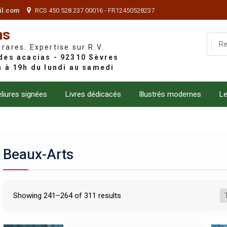
il.com
RCS 450 528 237 00016 - FR12450528237
ns
 rares. Expertise sur R.V.
liures signées
Livres dédicacés
Illustrés modernes
Le
Beaux-Arts
Showing 241–264 of 311 results