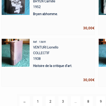
BRYEN Camille
1952
Bryen abhomme.
30,00
€
Réf : 13691
VENTURI Lionello
COLLECTIF
1938
Histoire de la critique d’art.
30,00
€
←
1
2
3
…
8
9