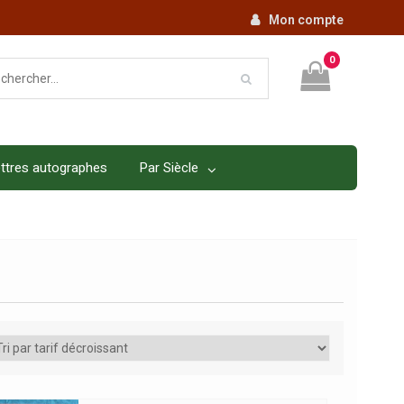
Mon compte
0
ttres autographes
Par Siècle