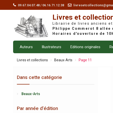
Skip
09.67.04.07.48 / 06.16.71.12.38
livresetcollections@gma
to
Livres et collectio
content
Librairie de livres anciens et
Auteurs
Illustrateurs
Editions originales
Re
Livres et collections
Beaux-Arts
Page 11
Dans cette catégorie
Beaux-Arts
Par année d’édition