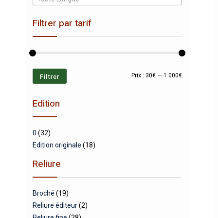
Filtrer par tarif
Prix
Prix
Filtrer
Prix :
30€
—
1 000€
min
max
Edition
0
(32)
Edition originale
(18)
Reliure
Broché
(19)
Reliure éditeur
(2)
Reliure fine
(28)