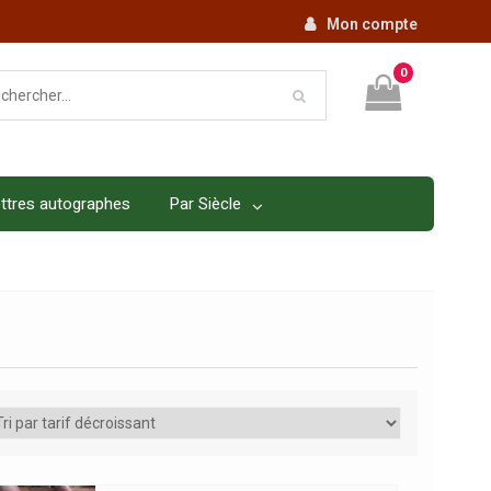
Mon compte
0
ttres autographes
Par Siècle