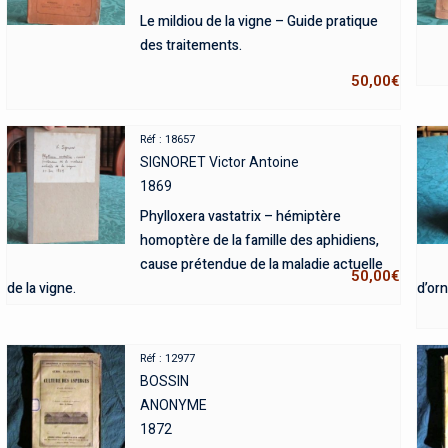
Le mildiou de la vigne – Guide pratique
des traitements.
50,00
€
Réf : 18657
SIGNORET Victor Antoine
1869
Phylloxera vastatrix – hémiptère
homoptère de la famille des aphidiens,
cause prétendue de la maladie actuelle
50,00
€
de la vigne.
d’or
Réf : 12977
BOSSIN
ANONYME
1872