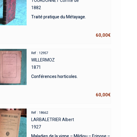
TOURDONNET Comte de
1882
Traité pratique du Métayage.
60,00
€
Réf : 12957
WILLERMOZ
1871
Conférences horticoles.
60,00
€
Réf : 18662
LARBALETRIER Albert
1927
Maladies de la vigne – Mildiou – Erinose –