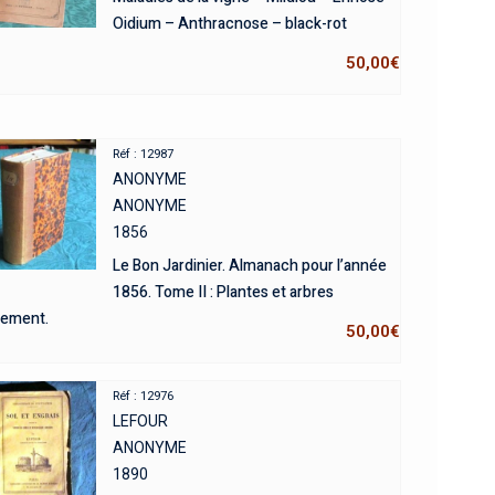
Oidium – Anthracnose – black-rot
50,00
€
Réf : 12987
ANONYME
ANONYME
1856
Le Bon Jardinier. Almanach pour l’année
1856. Tome II : Plantes et arbres
nement.
50,00
€
Réf : 12976
LEFOUR
ANONYME
1890