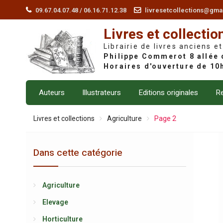
Skip
09.67.04.07.48 / 06.16.71.12.38
livresetcollections@gma
to
Livres et collectio
content
Librairie de livres anciens et
Auteurs
Illustrateurs
Editions originales
Re
Livres et collections
Agriculture
Page 2
Dans cette catégorie
Agriculture
Elevage
Horticulture