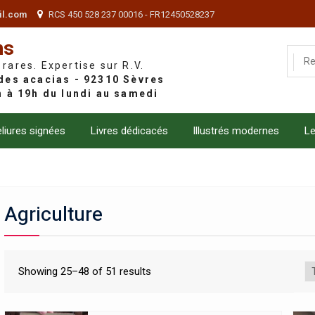
il.com
RCS 450 528 237 00016 - FR12450528237
ns
 rares. Expertise sur R.V.
liures signées
Livres dédicacés
Illustrés modernes
Le
Agriculture
Showing 25–48 of 51 results