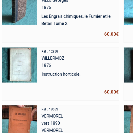
VILLE Georges
1876
Les Engrais chimiques, le Fumier et le
Bétail. Tome 2.
60,00
€
Réf : 12958
WILLERMOZ
1876
Instruction horticole.
60,00
€
Réf : 18663
VERMOREL
vers 1890
VERMOREL