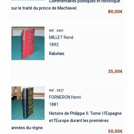
Commentaires politiques et historique
sur le traité du prince de Machiavel.
80,00
€
Réf : 6461
MILLET René
1892
Rabelais.
35,00
€
Réf : 5427
FORNERON Henri
1881
Histoire de Philippe II. Tome I l’Espagne
et l’Europe durant les premières
années du règne.
50,00
€