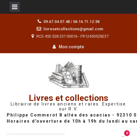
Skip
09.67.04.07.48 / 06.16.71.12.38
to
livresetcollections@gmail.com
content
RCS 450 528 237 00016 - FR12450528237
Mon compte
Livres et collections
Librairie de livres anciens et rares. Expertise
sur R.V.
0