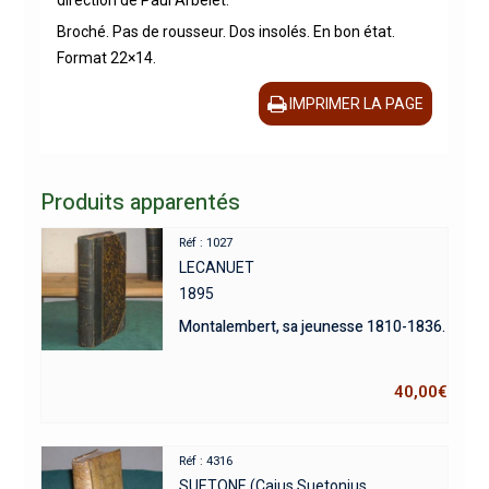
direction de Paul Arbelet.
Broché. Pas de rousseur. Dos insolés. En bon état.
Format 22×14.
IMPRIMER LA PAGE
Produits apparentés
Réf : 1027
LECANUET
1895
Montalembert, sa jeunesse 1810-1836.
40,00
€
Réf : 4316
SUETONE (Caius Suetonius