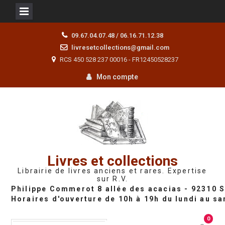
Skip
09.67.04.07.48 / 06.16.71.12.38
to
livresetcollections@gmail.com
content
RCS 450 528 237 00016 - FR12450528237
Mon compte
Livres et collections
Librairie de livres anciens et rares. Expertise
sur R.V.
0