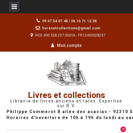
Skip
09.67.04.07.48 / 06.16.71.12.38
to
livresetcollections@gmail.com
content
RCS 450 528 237 00016 - FR12450528237
Mon compte
Livres et collections
Librairie de livres anciens et rares. Expertise
sur R.V.
0