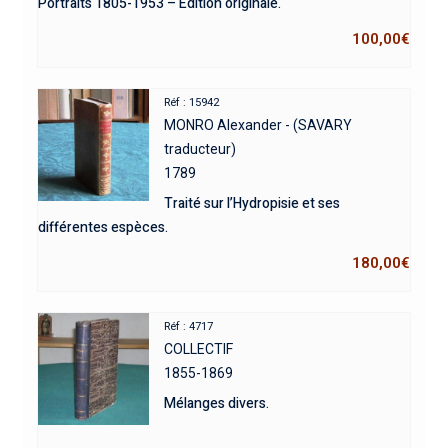
Portraits 1805-1953 – Édition originale.
100,00
€
Réf : 15942
MONRO Alexander - (SAVARY
traducteur)
1789
Traité sur l’Hydropisie et ses
différentes espèces.
180,00
€
Réf : 4717
COLLECTIF
1855-1869
Mélanges divers.