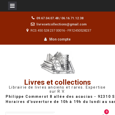
Skip
09.67.04.07.48 / 06.16.71.12.38
to
livresetcollections@gmail.com
content
RCS 450 528 237 00016 - FR12450528237
Mon compte
Livres et collections
Librairie de livres anciens et rares. Expertise
sur R.V.
0