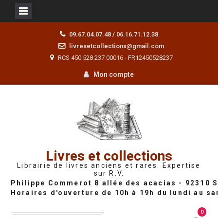
Skip
09.67.04.07.48 / 06.16.71.12.38
to
livresetcollections@gmail.com
content
RCS 450 528 237 00016 - FR12450528237
Mon compte
Livres et collections
Librairie de livres anciens et rares. Expertise
sur R.V.
0