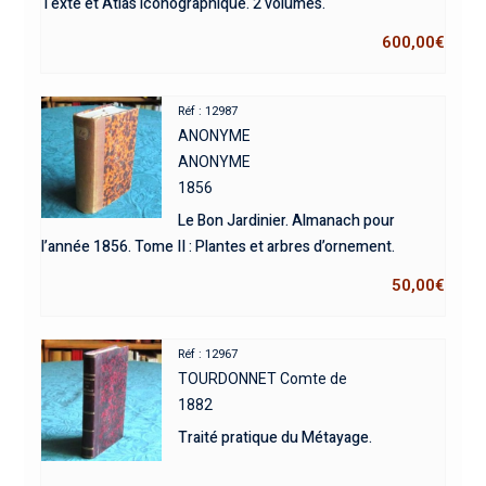
Texte et Atlas iconographique. 2 volumes.
600,00
€
Réf : 12987
ANONYME
ANONYME
1856
Le Bon Jardinier. Almanach pour
l’année 1856. Tome II : Plantes et arbres d’ornement.
50,00
€
Réf : 12967
TOURDONNET Comte de
1882
Traité pratique du Métayage.