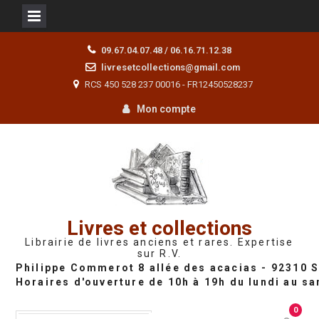
Skip
09.67.04.07.48 / 06.16.71.12.38
to
livresetcollections@gmail.com
content
RCS 450 528 237 00016 - FR12450528237
Mon compte
Livres et collections
Librairie de livres anciens et rares. Expertise
sur R.V.
0